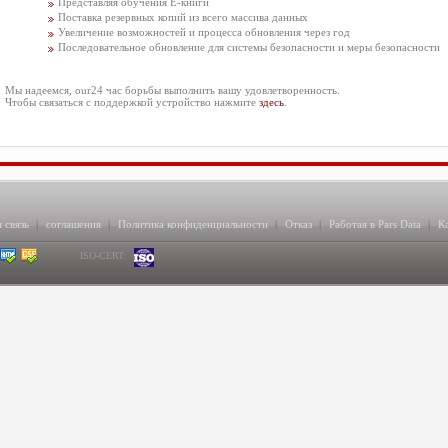
Представляя обучения E-книги
Поставка резервных копий из всего массива данных
Увеличение возможностей и процесса обновления через год
Последовательное обновление для системы безопасности и меры безопасности
Мы надеемся, our24 час борьбы выполнить вашу удовлетворенность.
Чтобы связаться с поддержкой устройство нажмите
здесь
.
 связь
|
соглашения
|
Политика конфиденциальности
|
Отказ
|
Работая в Pars Data
|
К
ISO-CERT: