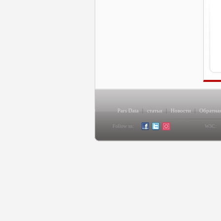
Pars Data
|
статьи
|
Новости
|
Обратная
Follow us:
W3C: