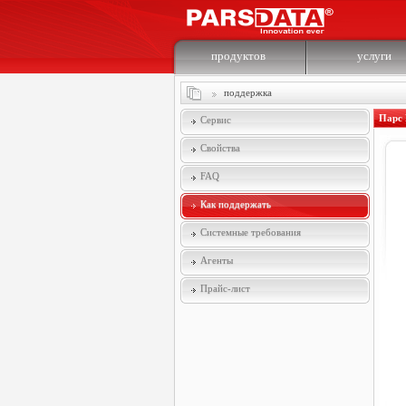
продуктов
услуги
поддержка
Парс 
Сервис
Свойства
FAQ
Как поддержать
Системные требования
Агенты
Прайс-лист