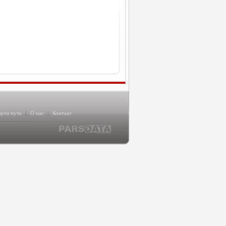
арта путь
|
О нас
|
Контакт