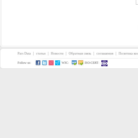
|
|
|
|
|
Pars Data
статьи
Новости
Обратная связь
соглашения
Политика ко
Follow us:
W3C:
ISO-CERT: