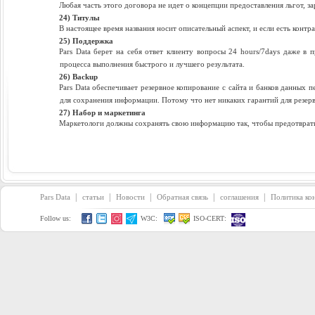
Любая часть этого договора не идет о концепции предоставления льгот, з
24) Титулы
В настоящее время названия носит описательный аспект, и если есть контр
25) Поддержка
Pars Data берет на себя ответ клиенту вопросы 24 hours/7days даже в 
процесса выполнения быстрого и лучшего результата.
26) Backup
Pars Data обеспечивает резервное копирование с сайта и банков данны
для сохранения информации. Потому что нет никаких гарантий для резер
27) Набор и маркетинга
Маркетологи должны сохранять свою информацию так, чтобы предотврат
|
|
|
|
|
Pars Data
статьи
Новости
Обратная связь
соглашения
Политика ко
Follow us:
W3C:
ISO-CERT: