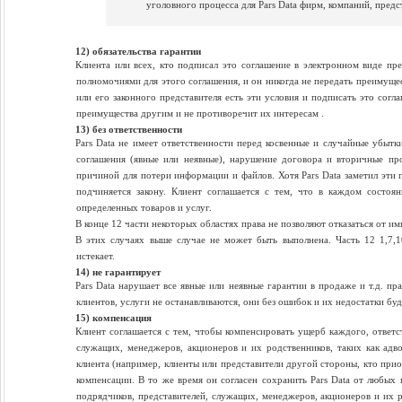
уголовного процесса для Pars Data фирм, компаний, предс
12) обязательства гарантии
Клиента или всех, кто подписал это соглашение в электронном виде пр
полномочиями для этого соглашения, и он никогда не передать преимущест
или его законного представителя есть эти условия и подписать это согл
преимущества другим и не противоречит их интересам .
13) без ответственности
Pars Data не имеет ответственности перед косвенные и случайные убыт
соглашения (явные или неявные), нарушение договора и вторичные пр
причиной для потери информации и файлов. Хотя Pars Data заметил эти п
подчиняется закону. Клиент соглашается с тем, что в каждом состоя
определенных товаров и услуг.
В конце 12 части некоторых областях права не позволяют отказаться от им
В этих случаях выше случае не может быть выполнена. Часть 12 1,7,10
истекает.
14) не гарантирует
Pars Data нарушает все явные или неявные гарантии в продаже и т.д. пр
клиентов, услуги не останавливаются, они без ошибок и их недостатки буд
15) компенсация
Клиент соглашается с тем, чтобы компенсировать ущерб каждого, ответств
служащих, менеджеров, акционеров и их родственников, таких как адвок
клиента (например, клиенты или представители другой стороны, кто прио
компенсации. В то же время он согласен сохранить Pars Data от любых п
подрядчиков, представителей, служащих, менеджеров, акционеров и их ро