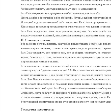
него программного обеспечения или подключения на основе программног
Любая деятельность, доступ к исходному коду не допускается.
Pars Data сохраняет все программное обеспечение права для себя.
Программное обеспечение и все его копии, которые клиент может предоста
Исходный код исключительной собственностью Pars Data и программного 
Кроме прав, которые предоставляются клиентам ясно, что клиент не имеет 
Pars Data предлагает свои программные продукты без каких-либо я
подразумеваемых гарантий, когда компания намерена продавать свою про
11) Стоимость и оплата
Все расходы должны платить, как только предоставлять услуги или продук
клиентов приостановить, отменить или перенести до определенного време
Pars Data сохранить это право в том, что сообщить стоимость по электр
карты, банковского счета, личные и юридические проверки и другие мет
определенных методов оплаты.
Если соглашение не имеет ежемесячный платеж, так что, его дата выплаты
этом случае, он будет платить каждый 29. Когда соглашение имеет годов
сервис автоматически, и его сумма будет получен со склада клиента пред
Если Pars Data не может получить клиент в долг каким-либо причинам с 
когда оплата произведена с помощью кредитной карты, и компания не м
чтобы очистить свой ​​долг. Pars Data уполномоченными отменить обслужив
Стоимость счета получит от выбранного платежа клиента. Клиент может оп
с тем о его ответственности о продлении его получения услуг, и если P
будет никакой ответственности по отношению к клиенту или третьему лиц
б) система предоплаты