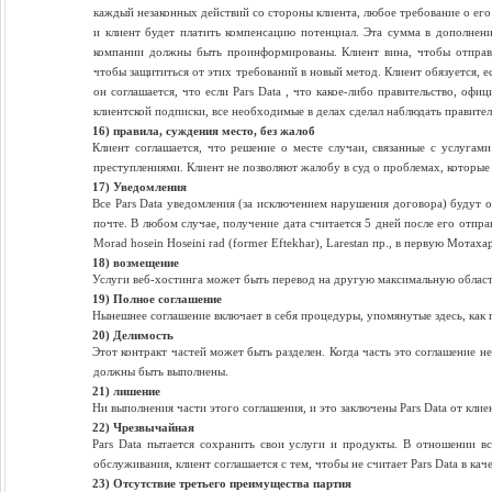
каждый незаконных действий со стороны клиента, любое требование о его
и клиент будет платить компенсацию потенциал. Эта сумма в дополнени
компании должны быть проинформированы. Клиент вина, чтобы отправит
чтобы защититься от этих требований в новый метод. Клиент обязуется, е
он соглашается, что если Pars Data , что какое-либо правительство, оф
клиентской подписки, все необходимые в делах сделал наблюдать правите
16) правила, суждения место, без жалоб
Клиент соглашается, что решение о месте случаи, связанные с услугам
преступлениями. Клиент не позволяют жалобу в суд о проблемах, которые
17) Уведомления
Все Pars Data уведомления (за исключением нарушения договора) будут 
почте. В любом случае, получение дата считается 5 дней после его отпра
Morad hosein Hoseini rad (former Eftekhar), Larestan пр., в первую Мотаха
18) возмещение
Услуги веб-хостинга может быть перевод на другую максимальную област
19) Полное соглашение
Нынешнее соглашение включает в себя процедуры, упомянутые здесь, как п
20) Делимость
Этот контракт частей может быть разделен. Когда часть это соглашение н
должны быть выполнены.
21) лишение
Ни выполнения части этого соглашения, и это заключены Pars Data от клие
22) Чрезвычайная
Pars Data пытается сохранить свои услуги и продукты. В отношении вс
обслуживания, клиент соглашается с тем, чтобы не считает Pars Data в кач
23) Отсутствие третьего преимущества партия