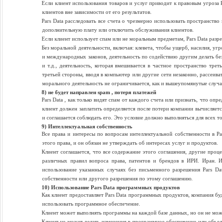
Если клиент использования товаров и услуг приводит к правовым угроза 
клиентов вне зависимости от его результатов.
Pars Data расследовать все счета о чрезмерно использовать пространств
дополнительную плату или отключить обслуживания клиентов.
Если клиент использует спам или не моральным предметам, Pars Data раз
Без моральной деятельности, включая: клевета, чтобы ущерб, насилия, уг
и международных законов, деятельность по содействию другим делать без
и т.д., деятельность, которая вмешивается в частное пространство тре
третьей стороны, вводя в компьютер или другие сети незаконно, рассеив
морального деятельность не ограничивается, как и вышеупомянутые случа
8) не будет направлен spam , потеря платежей
Pars Data , как только видят спам от каждого счета или признать, что опр
клиент должен заплатить определяется после потери компании вычисляетс
и соглашается соблюдать его. Это условие должно выполняться для всех то
9) Интеллектуальная собственность
Все права и интересы по вопросам интеллектуальной собственности в Pa
этого права, и он обязан не утверждать об интересах услуг и продуктов.
Клиент соглашается, что все содержание этого соглашения, другие проце
различных правил вопроса права, патентов и брендов в ИРИ. Иран. И 
использование указанных случаях без письменного разрешения Pars Da
собственности или другого разрешения по этому соглашению.
10) Использование Pars Data программных продуктов
Как клиент предоставляет Pars Data программных продуктов, компания бу
использовать программное обеспечение.
Клиент может выполнять программы на каждой базе данных, но он не може
Клиент не может делать изменения в программное обеспечение или объе