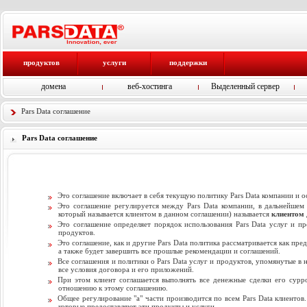
продуктов
услуги
поддержки
домена
веб-хостинга
Выделенный сервер
Pars Data соглашение
Pars Data соглашение
Это соглашение включает в себя текущую политику Pars Data компании и о
Это соглашение регулируется между Pars Data компании, в дальнейше
который называется клиентом в данном соглашении) называется
клиентом
Это соглашение определяет порядок использования Pars Data услуг и пр
продуктов.
Это соглашение, как и другие Pars Data политика рассматривается как пр
а также будет завершить все прошлые рекомендации и соглашений.
Все соглашения и политики о Pars Data услуг и продуктов, упомянутые в 
все условия договора и его приложений.
При этом клиент соглашается выполнять все денежные сделки его сурро
отношению к этому соглашению.
Общее регулирование "а" части производится по всем Pars Data клиентов
которые предоставляют эти продукты и услуги.