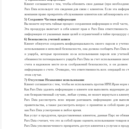
Клиент соглашается с тем, чтобы обновить свои данные (при необходимо
Pars Data использует эти сведения для связи с клиентом. Если эта инфор
компания право прекратить обслуживание клиентов или заблокировать его
5) Сохраните Частная информация
Вы можете изучить тайные процесс сохранения информации в этой части, 
Эта процедура включает в себя клиент прав и Pars Data ответственнос
информации от указанных выше целей и ограничений в тайне процедуру 
6) Безопасность учетной записи
Клиент обязуется сохранить конфиденциальность своего пароля и учетной
использования и неполной безопасности, она должна сообщить Pars Data в
и ущерба, которые произошли из-за использования пароля или учетно
обязанности потенциального ущерба Pars Data за счет использования сво
счета в надежном месте из-за соображений безопасности, и он должен
информацию о счете. Очевидно, что ответственность всех операций по сче
этом случае.
7) Отсутствие Незаконное использование
Клиент соглашается с тем, чтобы не использовать против ИРИ.Иран норм 
Как Pars Data удалить информацию о клиенте или выполнить коррекцию де
или безнравственный случаях, любые суммы, не может вернуться к клиенту
Pars Data рассмотреть ясно вправе разглашать информацию для выпо
правительства, а также рассмотреть вопрос о принятии за собой право р
как Pars Data усмотрению в любое время.
Как услуг и продуктов, предоставленных клиентом, данные Парс не обязан
Pars Data считает, что это за собой право оценить использование товаров
Pars Data уполномоченного прекратить доступ клиентов к услугам и про