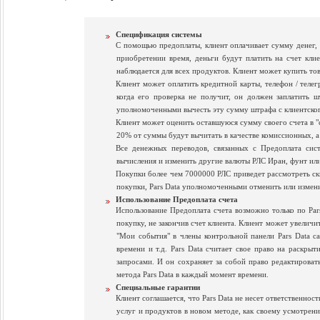
Спецификация системы
С помощью предоплаты, клиент оплачивает сумму денег, ч
приобретении время, деньги будут платить на счет кли
наблюдается для всех продуктов. Клиент может купить това
Клиент может оплатить кредитной карты, телефон / телег
когда его проверка не получит, он должен заплатить 
уполномоченными вычесть эту сумму штрафа с клиентског
Клиент может оценить оставшуюся сумму своего счета в "со
20% от суммы будут вычитать в качестве комиссионных, а 
Все денежных переводов, связанных с Предоплата сис
вычисления и изменить другие валюты РЛС Иран, фунт ил
Покупки более чем 7000000 РЛС приведет рассмотреть ск
покупки, Pars Data уполномоченными отменить или изменит
Использование Предоплата счета
Использование Предоплата счета возможно только по Par
покупку, не закончив счет клиента. Клиент может увеличи
"Мои события" в члены контрольной панели Pars Data с
времени и т.д. Pars Data считает свое право на раскры
запросами. И он сохраняет за собой право редактирова
метода Pars Data в каждый момент времени.
Специальные гарантии
Клиент соглашается, что Pars Data не несет ответственнос
услуг и продуктов в новом методе, как своему усмотрени