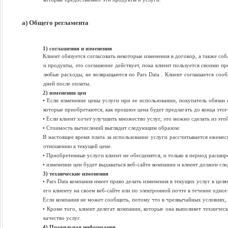
а) Общего регламента
1) соглашения и изменения
Клиент обязуется согласовать некоторые изменения в договор, а также со
и продукты, это соглашение действует, пока клиент пользуется своими п
любые расходы, не возвращаются по Pars Data . Клиент соглашается соо
дней после оплаты.
2) изменения цен
• Если изменение цены услуги при ее использовании, покупатель обязан
которые приобретаются, как прошлое цена будет предлагать до конца этог
• Если клиент хочет улучшить множество услуг, это можно сделать из это
• Стоимость вычислений выглядит следующим образом:
В настоящее время плата за использование услуги рассчитывается ежемес
отношению к текущей цене.
• Приобретенные услуги клиент не обесценятся, и только в период расшир
• изменение цен будет выдаваться веб-сайте компании и клиент должен сле
3) технические изменения
• Pars Data компания имеет право делать изменения в текущих услуг в цел
его клиенту на своем веб-сайте или по электронной почте в течение одног
Если компания не может сообщить, потому что в чрезвычайных условиях, 
• Кроме того, клиент делегат компании, которые она выполняет техниче
качество услуг.
4) Правильная информация