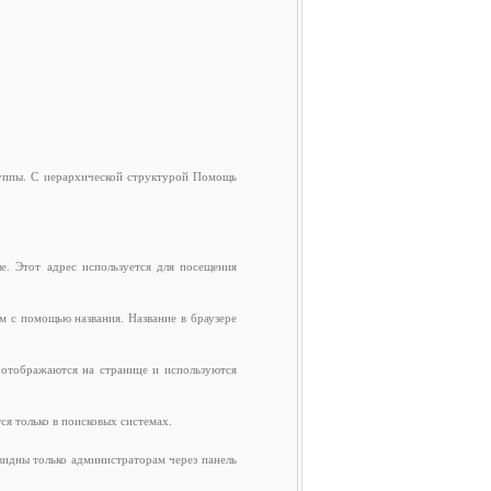
руппы. С иерархической структурой Помощь
. Этот адрес используется для посещения
м с помощью названия. Название в браузере
 отображаются на странице и используются
ся только в поисковых системах.
 видны только администраторам через панель