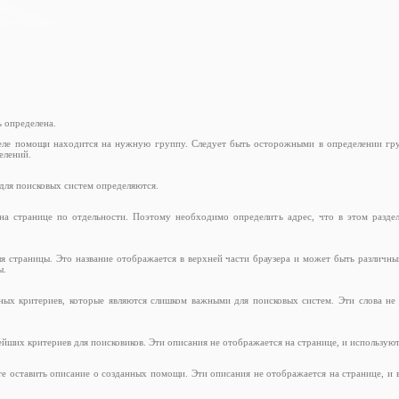
ь определена.
зделе помощи находится на нужную группу. Следует быть осторожными в определении г
елений.
 для поисковых систем определяются.
 странице по отдельности. Поэтому необходимо определить адрес, что в этом разделе
ля страницы. Это название отображается в верхней части браузера и может быть различны
ы.
ных критериев, которые являются слишком важными для поисковых систем. Эти слова не
йших критериев для поисковиков. Эти описания не отображается на странице, и используют
ите оставить описание о созданных помощи. Эти описания не отображается на странице, и