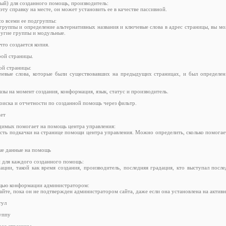
ный) для созданного помощь, производитель:
эту справку на месте, он может установить ее в качестве пассивной.
со всеми ее подгруппы:
 группы и определение альтернативных названия и ключевые слова в адрес страницы, вы м
ругие группы и модульные.
то создается копия.
рой страницы.
ой страницы:
ючевые слова, которые были существовавших на предыдущих страницах, и был определен 
зы на момент создания, конформация, язык, статус и производитель.
оиска и отчетности по созданной помощь через фильтр.
ает
димых помогает на помощь центра управления:
сть подкачки на странице помощи центра управления. Можно определить, сколько помогае
ые данные на помощь
 для каждого созданного помощь:
ции, такой как время создания, производитель, последняя градация, кто выступал посл
щью конформации администратором:
йте, пока он не подтвержден администратором сайта, даже если она установлена ​​на актив
тул
руппу