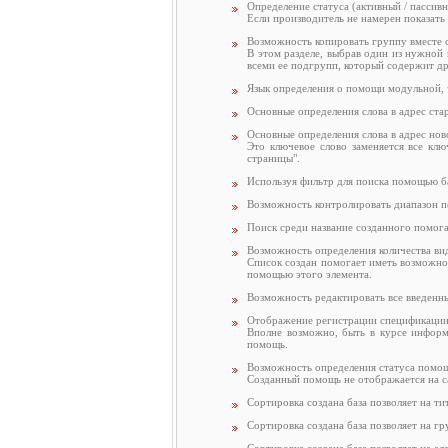
Определение статуса (активный / пассив
Если производитель не намерен показать 
Возможность копировать группу вместе 
В этом разделе, выбрав один из нужной
всеми ее подгрупп, который содержит д
Язык определения о помощи модульной, ч
Основные определения слова в адрес ста
Основные определения слова в адрес нов
Это ключевое слово заменяется все кл
страницы".
Используя фильтр для поиска помощью ба
Возможность контролировать диапазон п
Поиск среди название созданного помог
Возможность определения количества ви
Список создан помогает иметь возможно
помощью этого элемента.
Возможность редактировать все введенн
Отображение регистрации спецификации
Вполне возможно, быть в курсе информа
помощь.
Возможность определения статуса помо
Созданный помощь не отображается на са
Сортировка создана база позволяет на ти
Сортировка создана база позволяет на г