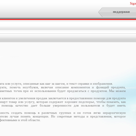
Sig
поддержки
та или услуги, описанные как шаг за шагом, и текст справки и изображения.
дукта, помочь ноутбуков, включая описание компонентов и функций продукта,
заметных точек при ее использовании будет предлагаться с продуктом. Мы можем
 клиентов и увеличения продаж заключается в предоставлении помощи для продукта
 ищут товар или услугу, которая содержит хорошее подспорье, чтобы показать, как
я помощь качество дает больше уверенности для пользователя и будет иметь
жность создать помощь в различных группах и он готов легко иерархическую
вателю лучше понять концепции. Но секретные методы и представления, которое
ективными в этой области.