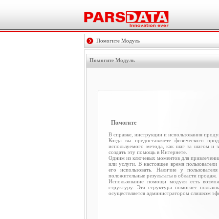
Помогите Модуль
Помогите Модуль
Помогите
В справке, инструкции и использования продук
Когда вы предоставляете физического про
используемого метода, как шаг за шагом и 
создать эту помощь в Интернете.
Одним из ключевых моментов для привлечения
или услуги. В настоящее время пользователи
его использовать. Наличие у пользовател
положительные результаты в области продаж.
Использование помощи модуля есть возмо
структуру. Эта структура помогает пользо
осуществляется администратором слишком эфф