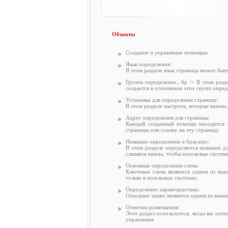
Объекты
Создание и управление помощью
Язык определения:
В этом разделе язык страница может быт
Группа определение:, бр /> В этом ра
создается в отношении этих групп опред
Установка для определения странице:
В этом разделе настроек, которые важны
Адрес определения для страницы:
Каждый созданный помощи находится на
страницы или ссылку на эту страницу.
Название определение в браузере:
В этом разделе определяется название д
слишком важна, чтобы поисковые систем
Основные определения слова:
Ключевые слова являются одним из важ
только в поисковых системах.
Определение характеристики:
Описание также являются одним из важне
Отметим размещения:
Этот раздел используется, когда вы хот
управления.