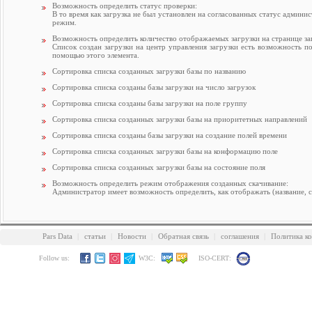
Возможность определить статус проверки:
В то время как загрузка не был установлен на согласованных статус админи
режим.
Возможность определить количество отображаемых загрузки на странице за
Список создан загрузки на центр управления загрузки есть возможность п
помощью этого элемента.
Сортировка списка созданных загрузки базы по названию
Сортировка списка созданы базы загрузки на число загрузок
Сортировка списка созданы базы загрузки на поле группу
Сортировка списка созданных загрузки базы на приоритетных направлений
Сортировка списка созданы базы загрузки на создание полей времени
Сортировка списка созданных загрузки базы на конформацию поле
Сортировка списка созданных загрузки базы на состояние поля
Возможность определить режим отображения созданных скачивание:
Администратор имеет возможность определить, как отображать (название, спи
Pars Data
|
статьи
|
Новости
|
Обратная связь
|
соглашения
|
Политика к
Follow us:
W3C:
ISO-CERT: