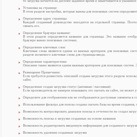
то загрузка начнется на дисплей заданное время и заканчивается в указанное
Установка на странице:
В этом разделе настройки, которые важны для поисковых систем определяют
Определение адрес страницы:
Каждый созданный руководство находится на отдельной странице. Поэто
связать его.
Определение браузера название:
В этом разделе определяется название для страницы. Это название отоб
браузере важно поисковых системах.
Определение ключевых слов:
Ключевые слова являются одним из важных критериев для поисковых сист
разделе желаемого ключевые слова для страницы ввода.
Определение характеристики:
Описание также являются одним важным критерием для поисковых систем. Э
Размещение Примечание:
Если требуется разместить описаний создана загрузки этого раздела испол
сайте.
Определение создан загрузки статус (активная / пассивная):
Если производитель не намерен показывать это скачать на сайте, он может у
Определите для отображения или не отображаются доступные элементы в соз
Использование фильтра для поиска создана скачать базы на время создания, 
Возможность контролировать диапазон поиска и отчетности по создал загру
Возможность поиска и загрузки созданных на основе названия
Возможность редактировать введенную информацию для созданного загрузк
Возможность удаления созданных загрузки