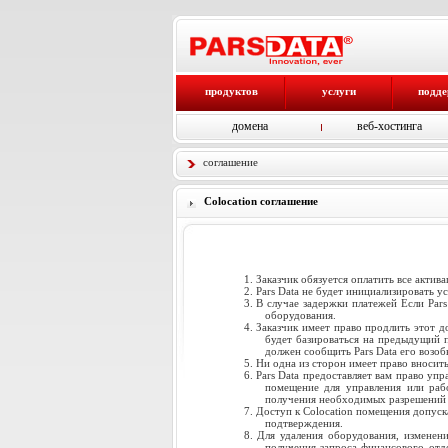
продуктов
услуги
подд
домена
веб-хостинга
соглашение
Colocation соглашение
Заказчик обязуется оплатить все актив
Pars Data не будет инициализировать у
В случае задержки платежей Если Pars 
оборудования.
Заказчик имеет право продлить этот 
будет базироваться на предыдущий п
должен сообщить Pars Data его возоб
Ни одна из сторон имеет право вносит
Pars Data предоставляет вам право уп
помещение для управления или раб
получения необходимых разрешений от
Доступ к Colocation помещения допуска
подтверждения.
Для удаления оборудования, изменени
получения запроса финансового отде