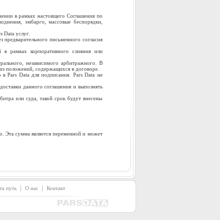
лнении в рамках настоящего Соглашения по
воднения, эмбарго, массовые беспорядки,
s Data услуг.
ез предварительного письменного согласия
й в рамках корпоративного слияния или
рального, независимого арбитражного. В
 из положений, содержащихся в договоре.
в Pars Data для подписания. Pars Data не
 доставки данного соглашения и выполнять
итра или суда, такой срок будут внесены
о. Эта сумма является переменной и может
|
|
та путь
О нас
Контакт