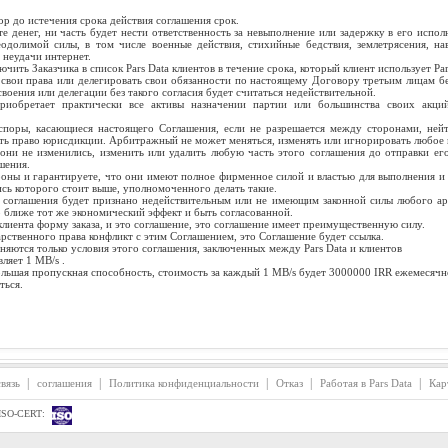
ор до истечения срока действия соглашения срок.
е денег, ни часть будет нести ответственность за невыполнение или задержку в его испо
одолимой силы, в том числе военные действия, стихийные бедствия, землетрясения, на
 неудачи интернет.
лючить Заказчика в список Pars Data клиентов в течение срока, который клиент использует Par
 свои права или делегировать свои обязанности по настоящему Договору третьим лицам б
оения или делегации без такого согласия будет считаться недействительной.
риобретает практически все активы назначении партии или большинства своих акци
споры, касающиеся настоящего Соглашения, если не разрешается между сторонами, нейт
меть право юрисдикции. Арбитражный не может меняться, изменять или игнорировать любое
они не изменились, изменить или удалить любую часть этого соглашения до отправки его 
шения.
роны и гарантируете, что они имеют полное фирменное силой и властью для выполнения и
пись которого стоит выше, уполномоченного делать такие.
 соглашения будет признано недействительным или не имеющим законной силы любого арб
 ближе тот же экономический эффект и быть согласованной.
лиента форму заказа, и это соглашение, это соглашение имеет преимущественную силу.
рственного права конфликт с этим Соглашением, это Соглашение будет ссылка.
яются только условия этого соглашения, заключенных между Pars Data и клиентов
ляет 1 MB/s .
ольшая пропускная способность, стоимость за каждый 1 MB/s будет 3000000 IRR ежемесячн
ться.
|
|
|
|
|
вязь
соглашения
Политика конфиденциальности
Отказ
Работая в Pars Data
Кар
ISO-CERT: