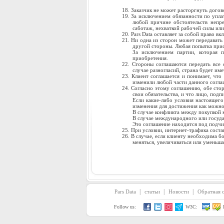
Заказчик не может расторгнуть догов
За исключением обязанности по уплат
любой причине обстоятельств непре
саботаж, нехваткой рабочей силы или
Pars Data оставляет за собой право вк
Ни одна из сторон может передавать
другой стороны. Любая попытка присв
За исключением партии, которая п
приобретения.
Стороны соглашаются передать все 
случае разногласий, страна будет и
Клиент соглашается и понимает, что 
изменили любой части данного согла
Согласно этому соглашению, обе сто
свои обязательства, и что лицо, под
Если какие-либо условия настоящего
изменения для достижения как можно
В случае конфликта между покупкой к
В случае международного или госуда
Это соглашение находится под подчин
При условии, интернет-трафика состав
В случае, если клиенту необходима б
меняться, увеличиваться или уменьша
|
|
|
Pars Data
статьи
Новости
Обратная с
Follow us:
W3C: