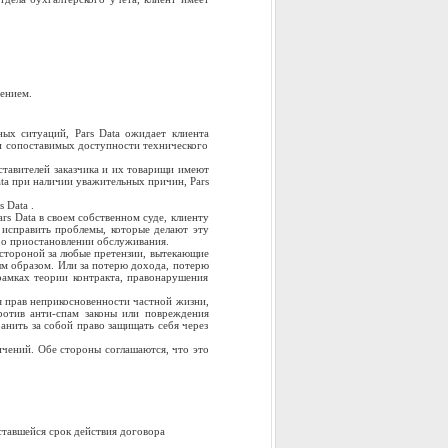
чением.
ных ситуаций, Pars Data ожидает клиента
 и сопоставимых доступности технического
ставителей заказчика и их товарищи имеют
ata при наличии уважительных причин, Pars
 Data .
rs Data в своем собственном суде, клиенту
 исправить проблемы, которые делают эту
a о приостановлении обслуживания.
й стороной за любые претензии, вытекающие
ным образом. Или за потерю дохода, потерю
рамках теории контракта, правонарушения
ия прав неприкосновенности частной жизни,
против анти-спам законы или повреждения
ранить за собой право защищать себя через
ничений. Обе стороны соглашаются, что это
оставшейся срок действия договора