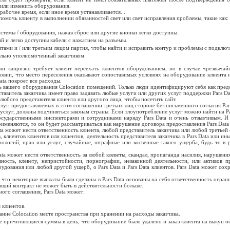
 или изменить оборудования.
рабочее время, если иное время устанавливается. .
 помочь клиенту в выполнении обязанностей свет или свет исправления проблемы, такие как:
истемы / оборудования, нажав сброс или другие кнопки легко доступны.
 и легко доступны кабели с нажатием на разъемы.
нтами и / или третьим лицом партия, чтобы найти и исправить контур и проблемы с подклю
ально уполномоченный заказчиком.
ли капризно требует клиент переехать клиентов оборудованием, но в случае чрезвычай
ловии, что место переселения оказывают сопоставимых условиях на оборудование клиента
ata покроет все расходы.
ть вашего оборудования Colocation помещений. Только люди идентифицируют себя как пред
дставитель заказчика имеет право задавать любые услуги или других услуг поддержки Pars D
любого представителя клиента или другого лица, чтобы посетить сайт.
слуг, предоставляемых в этом соглашении третьих лиц стороне без письменного согласия Pars
 услуг, должны подчиняться законам страны. Если злоупотребление услуг можно найти на Pa
осударственными инспекторами и сотрудниками наряду Pars Data и очень отзывчивым. И
применяются, то он будет рассматриваться как нарушение договора предоставления Pars Dat
ta может нести ответственность клиента, любой представитель заказчика или любой третье
, клиентов клиентов или клиентов, деятельность представителя заказчика в Pars Data или и
нологий, прав или услуг, случайные, штрафные или косвенные такого ущерба, будь то в 
ata может нести ответственность за любой клеветы, скандал, пропаганда насилия, нарушен
нность, клевету, непристойности, порнографии, незаконной деятельности, или активов 
рудования или любой другой ущерб, о Pars Data и Pars Data клиентов. Pars Data может сох
, что некоторые выплаты были сделаны в Pars Data основаны на себя ответственность огра
ящий контракт не может быть в действительности больше.
ого соглашения, Pars Data может:
 клиентов.
ание Colocation месте пространства при хранении на расходы заказчика.
все причитающиеся суммы в день, что оборудование было удалено и заказ клиента на выкуп 