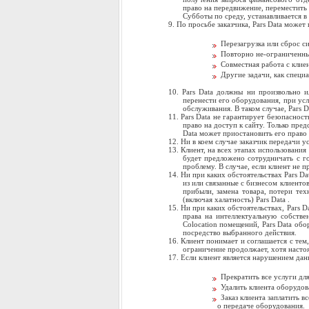
право на передвижение, переместить
Субботы по среду, устанавливается в 
По просьбе заказчика, Pars Data может
Перезагрузка или сброс с
Повторно не-ограниченный
Совместная работа с клие
Другие задачи, как специ
Pars Data должны ни произвольно и
перенести его оборудования, при ус
обслуживания. В таком случае, Pars D
Pars Data не гарантирует безопаснос
право на доступ к сайту. Только пре
Data может приостановить его право 
Ни в коем случае заказчик передачи у
Клиент, на всех этапах использования
будет предложено сотрудничать с г
проблему. В случае, если клиент не 
Ни при каких обстоятельствах Pars Da
из или связанные с бизнесом клиентов
прибыли, замена товара, потери тех
(включая халатность) Pars Data .
Ни при каких обстоятельствах, Pars D
права на интеллектуальную собстве
Colocation помещений, Pars Data обо
посредство выбранного действия.
Клиент понимает и соглашается с тем
ограничение продолжает, хотя насто
Если клиент является нарушением данн
Прекратить все услуги для
Удалить клиента оборудов
Заказ клиента заплатить 
о передаче оборудования.