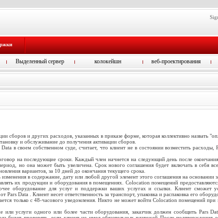
Sig
ержки
Выделенный сервер
колокейшн
веб-проектирования
ации сборов и других расходов, указанных в приказе форме, которая коллективно назвать "оп
становку и обслуживание до получения активации сборов.
Data в своем собственном суде, считает, что клиент не в состоянии возместить расходы, 
договор на последующие сроки. Каждый член начнется на следующий день после окончани
ериод, но она может быть увеличена. Срок нового соглашения будет включать в себя вс
новления вариантов, за 10 дней до окончания текущего срока.
ь изменения в содержание, дату или любой другой элемент этого соглашения на основании 
равлять их продукции и оборудования в помещениях. Colocation помещений предоставляются
очее оборудование для услуг и поддержки ваших услугах и ссылки. Клиент сможет ус
 Pars Data . Клиент несет ответственность за транспорт, упаковка и распаковка его оборуд
ется только с 48-часового уведомления. Никто не может войти Colocation помещений при к
е или услуги одного или более части оборудования, заказчик должен сообщить Pars Da
ла будет проверять, если клиент не имел обязательных платежей После подтверждения от