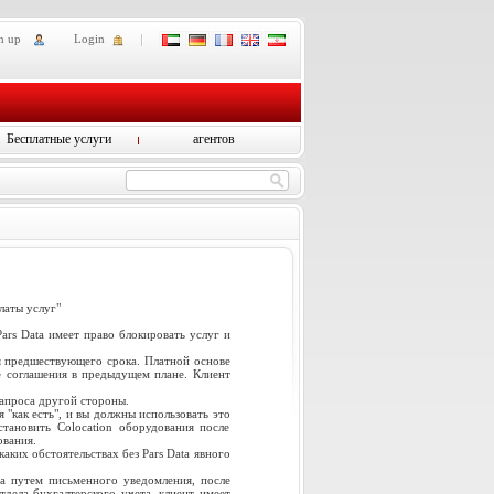
n up
Login
Бесплатные услуги
агентов
латы услуг"
Pars Data имеет право блокировать услуг и
я предшествующего срока. Платной основе
е соглашения в предыдущем плане. Клиент
запроса другой стороны.
 "как есть", и вы должны использовать это
тановить Colocation оборудования после
ования.
аких обстоятельствах без Pars Data явного
ta путем письменного уведомления, после
дела бухгалтерского учета, клиент имеет