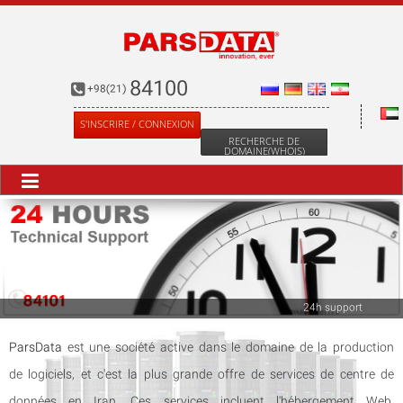
Sign in to Pars Data
Username :
84100
+98(21)
Password :
S'INSCRIRE / CONNEXION
RECHERCHE DE
DOMAINE(WHOIS)
Forget Password
24h support
ParsData
est une société active dans le domaine de la production
de logiciels, et c'est la plus grande offre de services de centre de
données en Iran. Ces services incluent l'hébergement Web,