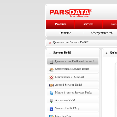
Produits
services
sout
Domaine
hébergement web
Qu'est-ce que Serveur Dédié?
Serveur Dédié
Qu'es
Qu'est-ce que Dedicated Server?
Caractéristiques Serveurs Dédiés
Maintenance et Support
Accord Serveur Dédié
Mettre à jour et Services Packs
À distance KVM
Serveur Dédié FAQ
Liste des Prix