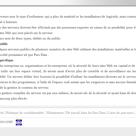
erveurs sont le type d'ordinateur qui a plus de matériel et les installations de logiciels, mais cont
é à Internet.
n des serveurs doivent être effectués par des personnes expertes en raison de sa sensibilité pour é
ites Web qui sont placés sur le serveur.
urs sont de deux types, dédiés ou du public.
public
ues serveurs publics de plusieurs numéros de sites Web utilisent des installations matérielles et log
ciété prestataire tel que Pars Data .
pécifique
s entreprises ou organisations et les entreprises où la sécurité de leurs sites Web est capital et de 
trafic sur leur espace virtuel, ils seront aussi d'avoir plus de contrôle et de surveillance sur
dié. Un serveur dédier leur fournira la possibilité d'utiliser les installations diverses sur le serveu
gences et des programmes, à l'aide de l'espace web autant que les exigences et sans aucune limitati
 de la gestion le contenu du serveur.
gestion complète du serveur est par eux-mêmes, ils seront sûr de la sécurité et ayant base de donn
eaucoup plus élevée.
|
|
|
|
|
rds
Politique de confidentialité
Désistement
De travail dans les Pars Data
Carte du parcours
ISO-CERT: