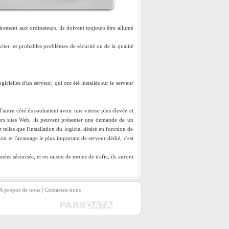
rairement aux ordinateurs, ils doivent toujours être allumé
viter les probables problèmes de sécurité ou de la qualité
icielles d'un serveur, qui ont été installés sur le serveur
l'autre côté ils souhaitent avoir une vitesse plus élevée et
 leurs sites Web, ils peuvent présenter une demande de un
r telles que l'installation du logiciel désiré en fonction de
on et l'avantage le plus important de serveur dédié, c'est
ées sécurisée, et en raison de moins de trafic, ils auront
|
A propos de nous
Contactez-nous