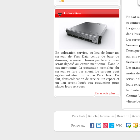
Colocation
En fait s
et connect
La gestio
dans les s
Les serve
Serveur 
Dans quelq
En colocation service, au lieu de louer un
serveur de Pars Data centre de base de
par une so
données, le serveur fourni par le costumier
Serveur s
serait déposé au centre mentionné. Dans le
cas mentionné, la possession complète du
Les grande
serveur se fera par client. Le serveur peut
moins de 
également être fournie par Pars Data . En
fait, dans colocation de service, un espace et
serveur dé
un lieu seront loués aux costumiers pour
leurs exi
placer leurs serveurs.
la liberté
En savoir plus ...
Comme la 
vitesse b
|
|
|
|
Pars Data
Article
Nouvelles
Réaction
Acco
Follow us:
W3C: