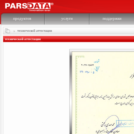
продуктов
услуги
поддержки
технической аттестации
технической аттестации