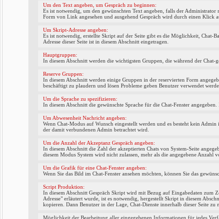
Um den Text angeben, um Gespräch zu beginnen:
Es ist notwendig, um den gewünschten Text angeben, falls der Administrator 
Form von Link angesehen und ausgehend Gespräch wird durch einen Klick au
Um Skript-Adresse angeben:
Es ist notwendig, erstellte Skript auf der Seite gibt es die Möglichkeit, Chat-
Adresse dieser Seite ist in diesem Abschnitt eingetragen.
Hauptgruppen:
In diesem Abschnitt werden die wichtigsten Gruppen, die während der Chat-
Reserve Gruppen:
In diesem Abschnitt werden einige Gruppen in der reservierten Form angegeb
beschäftigt zu plaudern und lösen Probleme geben Benutzer verwendet werde
Um die Sprache zu spezifizieren:
In diesem Abschnitt die gewünschte Sprache für die Chat-Fenster angegeben. 
Um Abwesenheit Nachricht angeben:
Wenn Chat-Modus auf Wunsch eingestellt werden und es besteht kein Admin in
der damit verbundenen Admin betrachtet wird.
Um die Anzahl der Akzeptanz Gespräch angeben:
In diesem Abschnitt die Zahl der akzeptierten Chats von System-Seite angegeb
diesem Modus System wird nicht zulassen, mehr als die angegebene Anzahl v
Um die Grafik für eine Chat-Fenster angeben:
Wenn Sie das Bild im Chat-Fenster ansehen möchten, können Sie das gewünsch
Script Produktion:
In diesem Abschnitt Gespräch Skript wird mit Bezug auf Eingabedaten zum Zei
Adresse" erläutert wurde, ist es notwendig, hergestellt Skript in diesem Abschn
kopieren. Dann Benutzer in der Lage, Chat-Dienste innerhalb dieser Seite zu 
Möglichkeit der Bearbeitung aller eingegebenen Informationen für jedes Ver