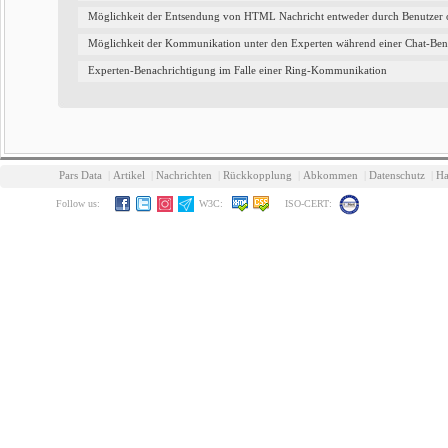
Möglichkeit der Entsendung von HTML Nachricht entweder durch Benutzer 
Möglichkeit der Kommunikation unter den Experten während einer Chat-Benu
Experten-Benachrichtigung im Falle einer Ring-Kommunikation
Pars Data
|
Artikel
|
Nachrichten
|
Rückkopplung
|
Abkommen
|
Datenschutz
|
Ha
Follow us:
W3C:
ISO-CERT: