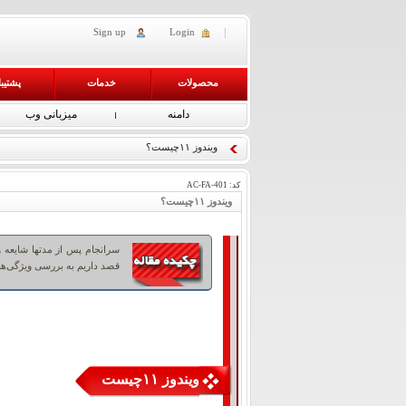
Sign up
Login
محصولات
خدمات
پشتیب
دامنه
میزبانی وب
ویندوز ۱۱چیست؟
کد:
AC-FA-401
ویندوز ۱۱چیست؟
قصد داریم به بررسی ویژگی‌ها
ویندوز ۱۱چیست