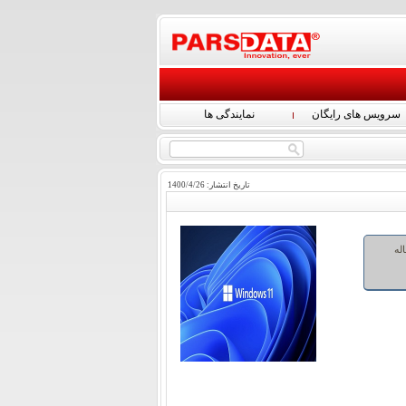
سرویس های رایگان
نمایندگی ها
تاریخ انتشار:
26
/
4
/
1400
در این مقاله