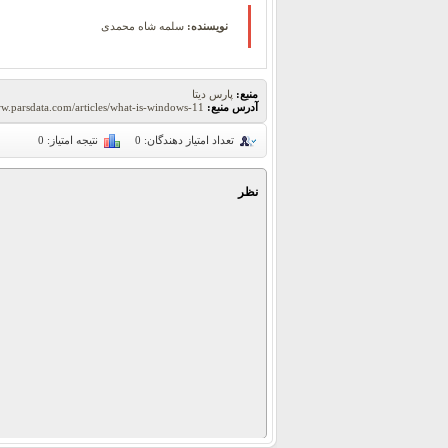
نویسنده:
سلمه شاه محمدی
منبع:
پارس دیتا
آدرس منبع:
ww.parsdata.com/articles/what-is-windows-11
تعداد امتیاز دهندگان:
0
نتیجه امتیاز:
0
نظر