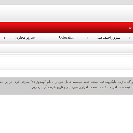
انی
سرور اختصاصی
Colocation
سرور مجازی
سرانجام پس از مدتها شایعه و گمانه زنی مایکروسافت نسخه‌ جدید سیستم عامل خود را با نام "ویندوز ۱۱" معرفی کرد. 
، قیمت، حداقل مشخصات سخت افزاری مورد نیاز و تاریخ عرضه آن بپردازیم .