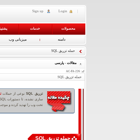
Sign up
Login
محصولات
خدمات
پشتیب
دامنه
میزبانی وب
حمله تزریق SQL
مقالات - پارسی
کد:
AC-FA-226
حمله تزریق SQL
تزریق SQL
نوعی از حملات
ت
تحت وب را تهدید کرده و موجب
حمله تزریق SQL