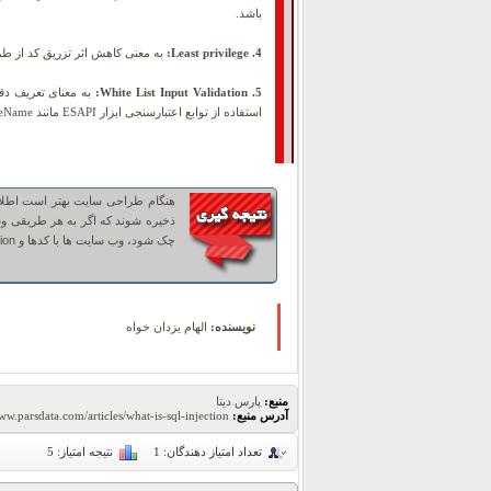
باشد.
4. Least privilege:
به معنی کاهش اثر تزریق کد از طریق اعطا
5. White List Input Validation:
استفاده از توابع اعتبارسنجی ابزار ESAPI مانند getValidData()، getValidInput، getValidFileName و...
هنگام طراحی سایت بهتر است اطلاعات حیاتی ما
ذخیره شوند که اگر به هر طریقی وب
چک شود، وب سایت ها با کدها و Applicationهای جدید بروز رسانی شود.
نویسنده:
الهام یزدان خواه
منبع:
پارس دیتا
آدرس منبع:
ww.parsdata.com/articles/what-is-sql-injection
تعداد امتیاز دهندگان:
1
نتیجه امتیاز:
5