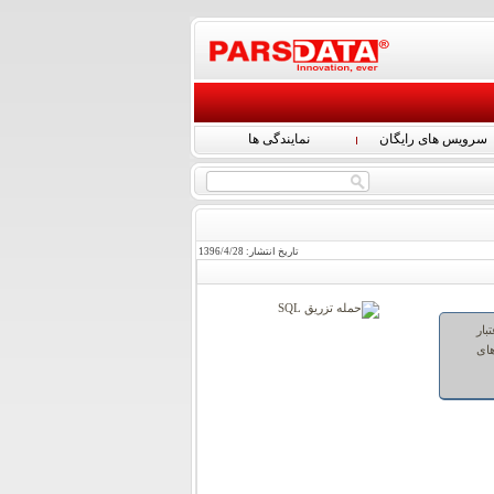
سرویس های رایگان
نمایندگی ها
تاریخ انتشار:
28
/
4
/
1396
ار
ردهای