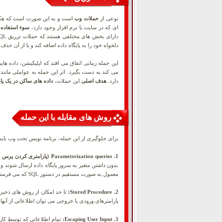
نوعی از
حملات وب
است و به این صورت است که هک
ای که در سایت یا نرم افزار وجود دارد،
سوء استفاده
ک
دارای بخش های مختلفی هستند که حملات تزریق SQL فقط در بخش شرطی
دلخواه خود را به پایگاه داده اضافه کند و یا از آن حذف 
این حمله زمانی اتفاق می افتد که اپلیکیشن، داده ه
می کند به دست بگیرد. اثر این حمله به عواملی مانن
دارد.
هدف اصلی
این حملات،
داده های ساکن در یک پای
روش های مقابله با این حمله
برای جلوگیری از این حمله، برنامه نویس تحت وب بایس
1. Parameterization queries (پارامتری کردن پرس و جوها):
بدون داشتن متغیر به سرور پایگاه داده ارسال شوند و
معمول به صورت مستقیم در دستور SQL که می فرستیم قرار نگرفته و به صورت جداگانه ارسال می شوند، بنابراین هکر نمی تواند به Query ما دستوری اضافه کند.
2. Stored Procedure:
پارامترهای ورودی یا خروجی می توان اطلاعاتی از آنها در
3. Escaping User Input:
تمام اطلاعاتی که توسط کاربر وارد می شود را Scape