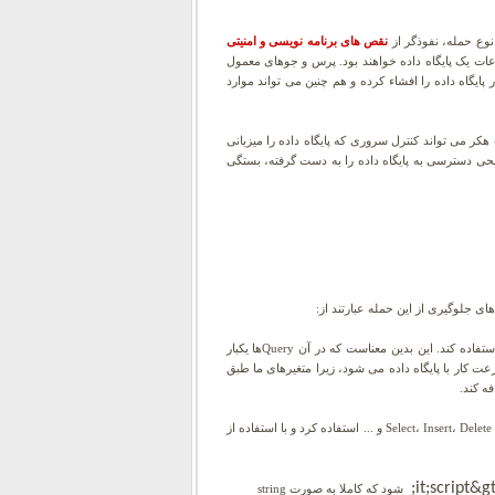
 نوع حمله، نفوذگر از
نقص های برنامه نویسی و امنیتی
اعات یک پایگاه داده خواهند بود. پرس و جوهای معمول
 های مهم موجود در پایگاه داده را افشاء کرده و هم چنین می تواند موارد
هکر می تواند کنترل سروری که پایگاه داده را میزبانی
طحی دسترسی به پایگاه داده را به دست گرفته، بستگی
ی جلوگیری از این حمله عبارتند از:
برای جلوگیری از به وجود آمدن باگ، برنامه نویس می بایست از Queryهای پارامتر شده استفاده کند. این بدین معناست که در آن Queryها یکبار
ت کار با پایگاه داده می شود، زیرا متغیرهای ما طبق
تا حد امکان از روش های ذخیره شده استفاده کنیم. یک قسمتی از بانک اطلاعاتی SQL Server است که می توان در آنها از دستورات Select، Insert، Delete و ... استفاده کرد و با استفاده از
it;script&gt
شود که کاملا به صورت string