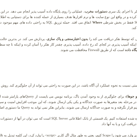
ر با اجرای یک سری
دستورات مخرب
، عملیاتی را روی پایگاه داده آسیب پذیر انجام می دهد. در این
رده و در واقع این نوع سایت ها و نرم افزارها هدف بسیاری از حمله کننده ها برای دستیابی به اطل
Where
اتفاق می افتد. حمله تزریق SQL به راحتی داده
کند.
ایی که توسط هکر دریافت می کند را
بدون اعتبارسنجی و پاک سازی
، پردازش می کند. در بدترین حالت 
د اینکه آسیب پذیری در کجای کد رخ داده، آسیب پذیری چقدر کار هکر را آسان کرده و اینکه تا چه س
گاه داده
است که از طریق Firewall محافظت می شوند.
تی نسبت به نحوه عملکرد آن آگاه باشد، در این صورت به راحتی می تواند از آن جلوگیری کند. روش ها
 در مرحله بعد متغیرها به صورت جداگانه و یکی یکی ارسال شوند، که این موجب افزایش امنیت و سرع
یافت کرد و یا به آنها داد.
;
 کنیم، یعنی به طور مثال اگر کاربر
<script> را وارد کرد، این کلمه تبدیل به &