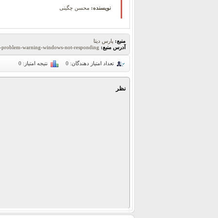
نویسنده:
محسن چگینی
منبع:
پارس دیتا
آدرس منبع:
the-problem-warning-windows-not-responding
تعداد امتیاز دهندگان:
0
نتیجه امتیاز:
0
نظر