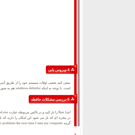
4-ویروس یابی
سعی کنید بعضی اوقات سیستم خود را از طریق آنتی و
است. با توجه به اینکه windows defenfer هم به صورت پیش فرض فعال است و برخی موارد را بررسی می کند اما در کنار آن نصب آنتی ویروس، کمک شایانی در این مورد خواهد کرد.
5-بررسی مشکلات حافظه
ابتدا Run را باز کنید و در باکس مربوطه عبارت mdsched.exe را جستجو فرمایید و ok را بزنید.
گزینه check for problems the next time I start my computer دفعه بعد که میخواهید سیستم را روشن نمایید این بررسی انجام شود.