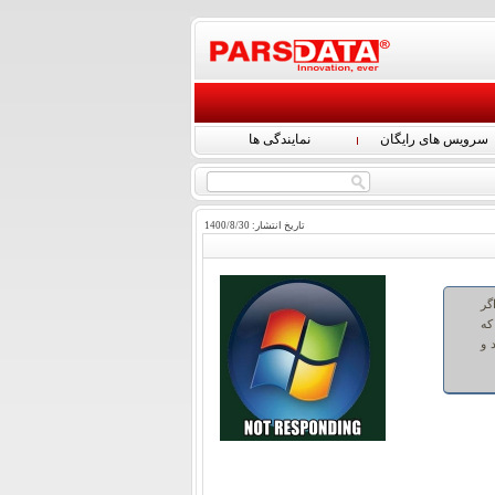
سرویس های رایگان
نمایندگی ها
تاریخ انتشار:
30
/
8
/
1400
واجه شده اید. اگر
که
 و