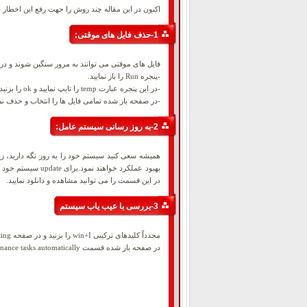
اکنون در این مقاله چند روش را جهت رفع این اخطار 
1-حذف فایل های موقتی:
فایل های موقتی می توانند به مرور سنگین شوند و د
-پنجره Run را باز نمایید.
-در این پنجره عبارت temp را تایپ نمایید و ok را بزنید.
-در صفحه باز شده تمامی فایل ها را انتخاب و حذف نما
2-به روز رسانی سیستم عامل:
همیشه سعی کنید سیستم خود را به روز نگه دارید، زی
در این قسمت را می توانید مشاهده و دانلود نمایید.
3-بررسی با عیب یاب سیستم
مجدداً کلیدهای ترکیبی win+I را بزنید و در صفحه setting در کادر جستجو System Maintenance را سرچ نمایید.
در صفحه باز شده قسمت Perform recommended maintenance tasks automatically را باز کنید و با زدن دکمه next مراحل را تا انتها پیش روید. و در نهایت سیستم خود را مجدداً راه اندازی نمایید.