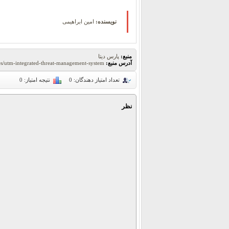
نویسنده:
امین ابراهیمی
منبع:
پارس دیتا
آدرس منبع:
les/utm-integrated-threat-management-system
تعداد امتیاز دهندگان:
0
نتیجه امتیاز:
0
نظر