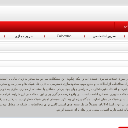
انی
سرور اختصاصی
Colocation
سرور مجازی
در مورد حملات سایبری شنیده اید و اینکه چگونه این مشکلات می توانند منجر به زیان مالی یا آسیب 
 راه محافظت از اطلاعات و منابع مهم، محدودسازی دسترسی به فایل ها، شبکه ها و سایر منابع محرما
 سالی پر از خبرها و اتفاقات غیرمنتظره در سراسر جهان بود، برخی مشاغل با استفاده از مجازی سازی به خوبی 
حملات سایبری همچنان ادامه داشت، در واقع فرصت دیگری برای این حملات در این شرایط فراهم ش
یت در شبکه در دنیای تجارت جایگاه ویژه ای پیدا کرد. سیستم امنیتی شبکه خطر از دست رفتن و سر
داده ها را به حداقل می رساند. در این راستا UTMها معمولاً شامل بسته های امنیتی کامل برای محافظت از شبکه در مقابل تهد
اله قصد داریم آشنایی نسبی در رابطه با آن بدست آوریم.