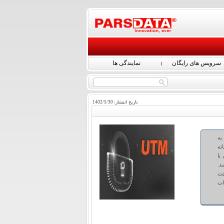
سرویس های رایگان
نمایندگی ها
تاریخ انتشار:
30
/
5
/
1402
به
نه
با
د.
قت
یدات