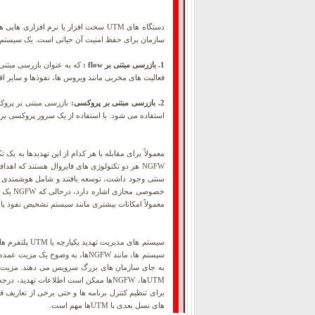
دستگاه های UTM سخت افزار یا نرم ا
سازمان برای حفظ امنیت آن حیاتی است. یک سیستم UTM می تواند با استفاده از دو روش بازرسی که انواع مختلفی از تهدیدات را شناسایی می کنند، به انجام این کار کمک کن
1. بازرسی مبتنی بر flow :
فعالیت های مخربی مانند ویروس ها، نفوذها و سایر 
2. بازرسی مبتنی بر پروکسی:
استفاده می شود. با استفاده از یک سرور پروکسی برا
معمولاً امکانات بیشتری مانند سیستم تشخیص نفوذ یا IDS و فیلتر اسپم را نسبت به NGFW ارائه می دهد، زیرا قادر به نظارت و محافظت از شبکه های داخلی در برابر مهاجمان است
سیستم های مد
UTMها، NGFWها ممکن است اطلاعات تهدید
های نسل بعدی با UTMها مهم است.