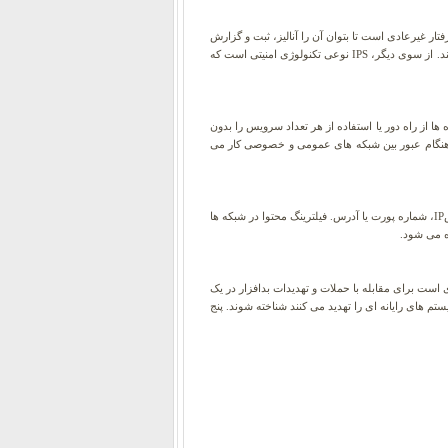
نه های حمله سایبری رصد می کند، درحالی که IPS برای توقف حملات، ترافیک مخرب را خنثی می کند. هدف IDS تشخیص رفتار غیرعادی است تا بتوان آن را آنالیز، ثبت و گزارش
داد. در واقع IDS نمی تواند هیچ تهدید ورودی را مسدود کند، اما می تواند یک مدیر را در مورد نفوذ مطلع کرده و فعالیت را برای تجزیه و تحلیل بعدی ثبت کند. از سوی دیگر، IPS نوعی تکنولوژی امنیتی است که
ها از راه دور یا استفاده از هر تعداد سرویس را بدون
ا در برابر دسترسی غیرمجاز هنگام عبور بین شبکه های عمومی و خصوصی کار می
فیلتر محتوای وب روشی برای کنترل اطلاعاتی است که می تواند به شبکه منتقل یا از آن خارج شود با استفاده از روش های مختلف فیلتر کردن، مانند آدرسIP، شماره پورت یا آدرس. فیلترینگ محتوا در شبکه ها
ه می شود.
دیدات چندین ویژگی امنیتی را در یک دستگاه یا برنامه نرم افزاری واحد ترکیب می کنند. مدیریت یکپارچه تهدیدات یا UTM فرآیندی است برای مقابله با حملات و تهدیدات بدافزار در یک
ای رایانه ای را تهدید می کنند شناخته شوند. پنج