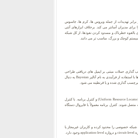
inf را توصیف می کند که یک مرکز حفاظتی واحد در برابر تهدیدات از جمله ویروس ها، کرم ها، جاسوس
 برای مدیران آسانتر می کند. برخلاف ابزارهای آنتی
لتر کردن محتوای بالقوه خطرناک و مسدود کردن نفوذها، از کل شبکه
ب گذاری حملات مبتنی بر ایمیل های دریافتی طراحی
شده اند. سیستم های آنتی اسپم برای شناسایی اسپم از الگوریتم های اسکن محتوای پیام برای الگوهای مرتبط با اسپم استفاده می کنند. برخی از سیستم ها با استفاده از فرآیندی به نام آنالیز Bayesian به دنبال
ت برچسب گذاری شده و یا قرنطینه می شود.
دستگاه های UTM می توانند عملکردهای زیادی را ارائه دهند که به ایمن کردن شبکه شرکت یا سایر سازمان ها کمک می کند، از جمله فیلتر کردن Uniform Resource Locator) URL) و کنترل برنامه. با کنترل
نترنت متصل شوند. کنترل برنامه معمولاً با فایروال دستگاه
 شبکه خصوصی را محدود کرده و کاربران غیرمجاز یا
رد.