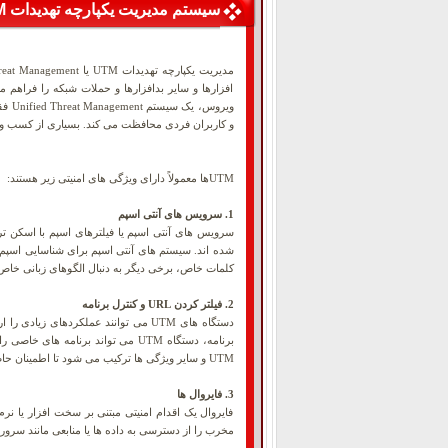
سیستم مدیریت یکپارچه تهدیدات UTM
افزارها و سایر بدافزارها و حملات شبکه را فراهم م
ویر
و کاربران فردی محافظت می کند. بسیاری از کسب وکارها سیستم های UTM را پذیرفته اند و مدیریت اطلاعات خود را با یک سیستم ساده تر بجای
UTMها معمولاً دارای ویژگی های امنیتی زیر هستند:
1. سرویس های آنتی اسپم
سرویس های آنتی اسپم یا فیلترهای اسپم با اسکن ت
کلمات خاص، برخی دیگر به دنبال الگوهای زبانی خاص 
2. فیلتر کردن URL و کنترل برنامه
برنامه، دستگاه UTM می تواند برنا
UTM و سایر ویژگی ها ترکیب می شود تا اطمینان حاصل شود که تمام ترافیک ورودی به شبکه شرکت محافظت می شود.
3. فایروال ها
فایروال یک اقدام امنیتی مبتنی بر سخت افزار یا 
مخرب را از دسترسی به داده ها یا منابعی مانند سرورهای فایل، چاپگرها