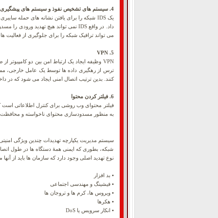
4. سیستم های تشخیص نفوذ و سیستم های پیشگیری از نفوذ
می تواند ترافیک شبکه را برای جلوگیری از فعالیت های مخرب تغییر دهد. ویژگی IPS را م
5. VPN
VPN وظیفه ایجاد یک ارتباط امن بین دو کامپیوتر 
کنند. بدین ترتیب اتصال امنی ایجاد می شود که در 
6. فیلتر کردن محتوا
به منظور مسدودسازی محتوای ناخواسته و محافظت در 
شبکه، بطوری که ایمنی همۀ دستگاه ها در طول اتصا
نوع تهدید اصلی وجود دارد که سازمان ها باید از آنها 
•
بد افزار
•
فیشینگ و مهندسی اجتماعی
•
ویروس ها، کرم ها و تروجان ها
•
هکرها
•
انکار سرویس یا DoS