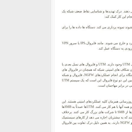
وند می دهند. درک تهدیدها و شناسایی نقاط ضعف شبکه یک
رسی مبتنی بر جریان نیز شناخته می شود، از داده هایی که وارد یک دستگاه امنیتی شبکه مانند فایروال یا IPS می شوند نمونه برداری می کند. دستگاه ها داده ها را برای
بازرسی مبتنی بر پروکسی یک تکنیک امنیتی شبکه است که برای بررسی محتویات بسته هایی که به دستگاه امنیتی شبکه وارد و خارج می شوند. مانند فایروال،IPS یا سرور VPN
رودی به دستگاه عمل کند.
معمولاً برای مقابله با هر کدام از این تهدیدها به یک تکنولوژی جداگانه نیاز است که این مسأله به پیچیدگی کار می افزاید، به همین دلیل است که سیستم های UTM وجود دارند. UTM و فایروال های نسل بعدی یا
ند، اما در برخی زمینه های کلیدی با یکدیگر تفاوت دارند. NGFW ها در ابتدا برای پر کردن شکاف های امنیتی شبکه که همچنان در فایروال های
سنتی وجود داشت، توسعه یافتند و شامل هوشمندی برنامه ها و سیستم پیشگیری از نفوذ یا IPS و نیز حفاظت از DoS می شدند. UTM به توانایی یک دستگاه برای انجام عملکردهای NGFW، فایروال و شبکه
خصوصی مجازی اشاره دارد، درحالی که NGFW یک پلتفرم امنیتی شبکه است که یک دروازه بین شبکه های داخلی و خارجی فراهم می کند. تفاوت عمده بین این دو نوع فایروال این است که یک سیستم UTM
نین توانایی بروزرسانی همزمان کلیه عملکردهای امنیتی هستند. این
سیستم ها، مانند NGFWها، به وضوح یک مزیت عمده نسبت به انواع فن آوری های امنیتی شبکه دارند، زیرا نیازی به داشتن محصولات امنیتی متفاوت نبوده و همه آنها با هم کار می کنند. UTMها عمدتاً به SMBها
به جای سازمان های بزرگ سرویس می دهند. مزیت فایروال های نسل بعدی اینست که عموماً گسترده تر بوده و برای ایمن کردن شبکه های کسب وکارها از SMB تا شرکت های بزرگ کار می کنند. برخلاف
ده کنند که به مشتریان اجازه می دهد از کارهای سیستمیک
برای تنظیم کنترل برنامه ها و حتی برخی از تعاریف قوانین فایروال استفاده کنند. با این وجود معمولاً فروشندگان تجهیزات امنیتی تعاریف مختلفی از UTM و NGFW دارند، به همین دلیل درک تفاوت بین فایروال