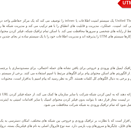
مدیریت یکپارچه تهدیدات UTM یا Unified Threat Management یک سیستم امنیت اطلاعات یا osec
ی کند. امنیت، عملکرد، مدیریت و قابلیت های انطباق را با هم ترکیب می کند و مدیریت شبکه ها را
وس، یک سیستم Unified Threat Management فقط از رایانه های شخصی و سرورها محافظت نمی کند. با اسکن تمام ترافیک شبکه، فی
 چندین سیستم کوچک و بزرگ، مناسب تر می دانند.
رافیک ایمیل های ورودی و خروجی برای یافتن نشانه های حمله احتمالی، برای مسدودسازی یا برچس
و برخی به دنبال الگوهای کل کلمات هستند. اگر به نظر رسید که پیام اسپم یا بدافزار است، محتویا
مه های خاصی را در لیست مجاز قرار دهد تا بتوانند بدون فیلتر کردن محتوای اسپک یا سایر اقدامات امنیتی به ای
نرم افزار است که با نظارت بر ترافیک ورودی و خروجی بین شبکه های مختلف، امکان دسترسی به یک
 و سرورهای وب بازمی دارد. سه نوع فایروال اصلی به نام های فیلترینگ بسته، دروازه circuit-level و دروازه application-level وجود دا