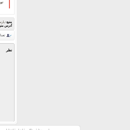
نوی
منبع:
پارس
آدرس منب
تعدا
نظر