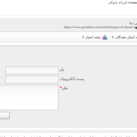
سنده:
فرزانه پازوکی
 دیتا
ع:
https://www.parsdata.com/articles/types-of-theme
د امتیاز دهندگان:
0
نتیجه امتیاز:
0
نام
پست الکترونیک
نظر
*