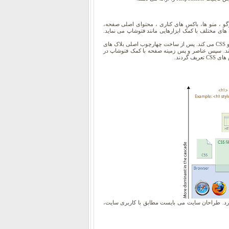
ح و قالب اولیه پوسته برروی یک صفحه کشیده می شود. در این طرح اولیه جایگاه Header ، لوگو ، منو ها، باکس های کناری ، محتوای اصلی صفحه،
 های مختلف با کمک ابزارهایی مانند فتوشاپ می نماید.
در این مرحله عناصر پوسته را تجزیه کرده پس از آن طراح شروع به ستون بندی پوسته با کد نویسی HTML و CSS می کند. پس از ساخت چهارچوب اصلی بلاک های
 شوند. سپس عناصر و پس زمینه صفحه با کمک فتوشاپ در
گردند.
رد. طراحان سایت می بایست مطابق با کاربری سایت،