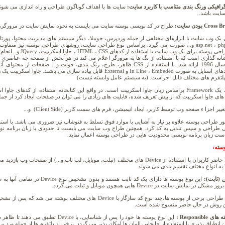
افیکی ورنگ بندی متناسب با کاربرد سایت:
سایت ها با اهداف گوناگون طراحی و راه اندازی می شون
سایت باشد.
طراح در کد نویسی پوسته سایت می بایست به نحوه نمایش سایت در مرورگره
یک وب سایت با ابزارهای مختلفی از جمله وردپرس، جوملا، دیگر سیستم های مدیریت محتوا، پورتال
جمله asp.net ، php و... صورت می گیرد. براساس نوع طراحی سایت، روشهای طراحی پوسته نیز 
پلتفرم های مختلف قابل اجراست. (به سیستم عامل وابسته نیست)
ییر اجزا ء صفحه وب توسط کاربر، ایجاد انیمیشن، فرم های سمت کاربر (Client Side) و...
ر طراحی پوسته علاوه بر نیاز به آشنایی با موارد فوق تسلط به فتوشاپ نیز ضروری می باشد. با استف
ست زبان برنامه نویسی محدودیت هایی در طراحی پوسته اعمال نماید.
وسته:
در حال حاضر کاربران با استفاده از Device های مختلف (تبلت، موبایل، لپ تاپ و...) ا
:
این نوع پوسته ها دارای یک کد ثاب
ل در نمایش سایت در Device هایی همچون موبایل و تبلت می گردد.
ن روش در حال حاضر منسوخ شده است.
ی Responsible :
نطباق پذیری با استفاده از جابجایی المان ها امکان پذیر می گردد. برخی از پلتفرم ها از جمله ورد پرس قابلیت Responsible را ا