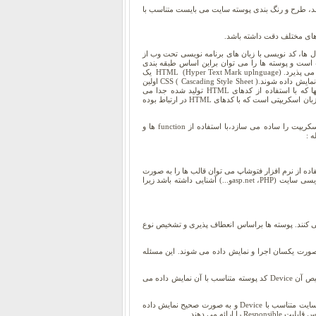
د، طرح و رنگ بندی پوسته سایت می بایست متناسب با
ای مختلف دقت داشته باشد.
 ها، کد نویسی با زبان های برنامه نویسی تحت وب از
متفاوت است و پوسته ها را می توان براین اساس طبقه بندی
کرد.طراحی پوسته برای یک وب سایت با استفاده از کدهای HTML ، CSS ، جاوا اسکریپت، JQuery و...انجام می پذیرد. (HTML (Hyper Text Mark uplnguage یک
زبان نشانه گذاری است که با استفاده از تگ ها به مرورگر اعلام می کند در هر بخش از صفحه چه عناصری نمایش داده شوند.( CSS ( Cascading Style Sheet اولین
بار در سال 1996 ارائه شد. با استفاده از CSS ظاهر، طرح، رنگ بندی، فونت و... صفحات از محتوای آنها که با استفاده از کدهای HTML تولید شده جدا می
شود.کدهای استایل به صورت In Line ، Embeded و External قابل پیاده سازی می باشند. جاوا اسکریپت یک زبان اسکریپتی است که با کدهای HTML در ارتباط بوده
JQuery یک Framework براساس زبان جاوا اسکریپت است. در واقع این کتابخانه استفاده از کدهای جاوا اسکریپت را ساده می سازد،با استفاده از function ها و
اده از نرم افزار فتوشاپ می توان قالب ها را به صورت
گرافیکی طراحی و سپس تبدیل به کد کرد. همچنین طراح وب سایت می بایست تا حدودی با زبان برنامه نویسی سایت (asp.net ،PHPو...) آشنایی داشته باشد زیرا
ز صفحات وب بازدید می کنند. پوسته ها براساس انعطاف پذیری و تشخیص نوع
ت هستند و بدون تشخیص نوع Device در تمامی آنها به صورت یکسان اجرا و نمایش داده می شوند. این مسئله
برای طراحی برخی از پوسته ها،چند نوع کد سازگار با Device های مختلف نوشته می شد که پس از تشخیص آن Device کد پوسته متناسب با آن نمایش داده می
این نوع پوسته ها خود را پس از شناسایی، با Device تطبیق می دهند تا ظاهر سایت متناسب با Device و به صورت صحیح نمایش داده
رائه می دهند.