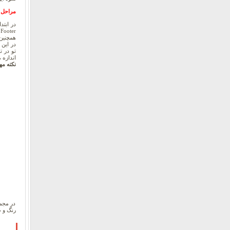
مراحل 
r
همچنین
تو در ت
اندازه 
نکته م
در مجم
رنگ و ط