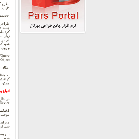
طرح گر
کاربرد 
Cross Browser بودن سایت:
طراحی 
و روی 
Object های جاوا اسکریپت که از پیش تعریف شده، قابلیت های زیادی را می توان در صفحات ایجاد کرد از جمله :
امکان تغ
به منظو
ممکن ا
انواع پ
Device به انواع مختلف تقسیم بندی می شوند
1.فیکس (ثابت):
موجب بروز مشک
2.
شد. ای
3.
پوسته ها
شود این ا