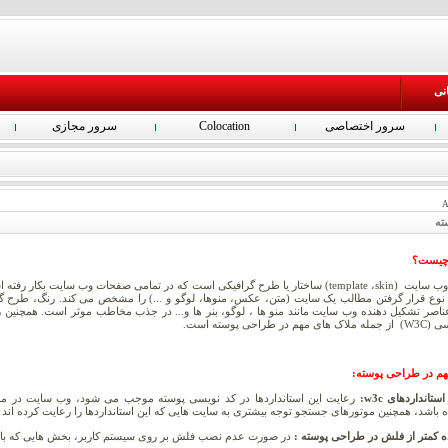
انی
سرور اختصاصی
Colocation
سرور مجازی
A
ته
چیست؟
پوسته وب سایت (template ،skin) ساختار یا طرح گرافیکی است که در تمامی صفحات وب سایت بکار 
نوع قرار گرفتن مطالب یک سایت (متن، عکس، منوها، لوگو و ...) را مشخص می کند. رنگ، طرح گ
اصر تشکیل دهنده وب سایت مانند منو ها ، لوگو، بنر ها و... در جذب مخاطب موثر است. همچنین ر
هم در طراحی پوسته است.
هم در طراحی پوسته:
تانداردهای w3c:
رعایت این استانداردها در کد نویسی پوسته موجب می شود، وب سایت در مرو
باشد، همچنین موتورهای جستجو توجه بیشتری به سایت هایی که این استانداردها را رعایت کرده اند می
ه کمتر از فلش در طراحی پوسته :
در صورت عدم نصب فلش بر روی سیستم کاربر، بخش هایی که با