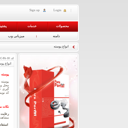
Sign up
Login
محصولات
خدمات
پشتیب
دامنه
میزبانی وب
انواع پوسته
کد:
C-FA-18
انواع پوس
پوسته 
محل و 
گیری عن
کد نویسی (W3C) از جمله ملاک های م
نکات م
رعایت اس
مشاهده 
استفاد