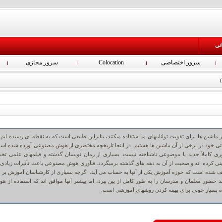
انی
سرور اختصاصی
Colocation
سرور مجازی
ماشین ها برای تقویت تواناییهای ما استفاده میکنند، بنابراین طبیعی است که به نقطه ای رسیده ایم 
اختی خود در برخی از آن ماشین ها هستیم. در اینجا تاریخچه مختصری از هوش مصنوعی آورده شده اس
ی یا AI یک فناوری کاملاً جدید یا موضوعی ناشناخته نیست. بسیاری از رمان نویسان گذشته و فیلمهای علمی تخی
نی کرده اند و صحبت از آن به دهه های گذشته برمیگردد. فنآوری هوش مصنوعی باعث تأثیرات زیادی 
ف شده است که حوزه آموزش یکی از آنها به حساب می آید. اگرچه بسیاری از کارشناسان آموزش بر ا
واند حضور معلمان و مدرسان را به طور کامل از بین ببرد، اما بیشتر آنها موافق اند که استفاده از ه
 بسیار خوبی برای بهینه کردن روشهای آموزشی است.