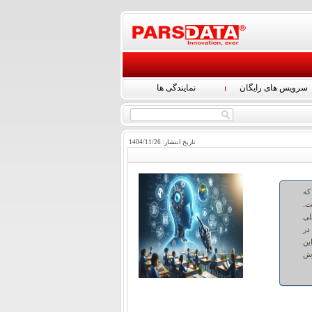
سرویس های رایگان
نمایندگی ها
تاریخ انتشار:
26
/
11
/
1404
که
ت.
لی
در
ین
وش