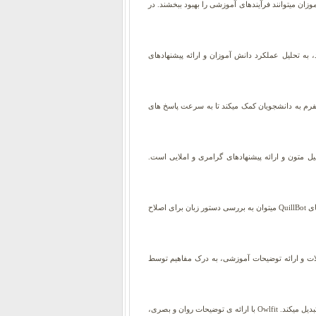
ان میتوانند فرآیندهای آموزشی را بهبود ببخشند. در
 به تحلیل عملکرد دانش آموزان و ارائه پیشنهادهای
فرم به دانشجویان کمک میکند تا به سرعت پاسخ های
ل متون و ارائه پیشنهادهای گرامری و املایی است.
این ابزار راه حل کامل نگارش شما، ابزار پیشرفته ی هوش مصنوعی است که به دانش آموزان در بهبود مهارتهای نوشتاری و پژوهشی کمک میکند. از قابلیتهای QuillBot میتوان به بررسی دستور زبان برای اصلاح
لات و ارائه توضیحات آموزشی، به درک مفاهیم توسط
یادگیری را با معلمان پیشرفته متحول کنید، یکی دیگر از پلتفرم های آموزشی مبتنی بر هوش مصنوعی است که مفاهیم پیچیده را به زبانی ساده و قابل فهم تبدیل میکند. Owlfit با ارائه ی توضیحات روان و بصری،