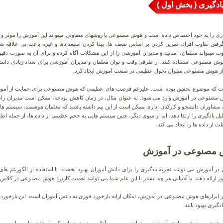
دگیری ( بخش اول )
ی را به خود اختصاص داده است و هوش مصنوعی با روشهای متفاوتی میتواند این آموزش را موثر و 
گرفتن تفاوت افراد، تمرین کردن بر اساس ضعف ها، پیدا کردن استعدادها و غیره باعث بی علاقه 
ت میتواند معلمان، اساتید و مدیران آموزشی را از این مشکلات آگاه کرده و برای آن به صورت دقی
ش مصنوعی استفاده کنند. از طرفی وقت و توان معلمان و مدیران آموزشی برای تعداد زیادی دانش آ
ده از هوش مصنوعی میتوان تحول عظیمی در صنعت آموزش ایجاد کرد.
 مصنوعی در آموزش، حدود 30 سال است که موضوع تحقیق بوده است. علیرغم فرصت های عظیمی که هوش مصنوعی برای حمایت
ش مصنوعی در آموزش وارد می شود. به عنوان مثال، در زمان کاهش بودجه، ممکن است مدیران را
شاوران دانشجو و کارکنان اداری ممکن است از این بیم داشته باشند که معلمان هوشمند، سیستم ها
حلیل یادگیری را ارتقا دهد، اما از سوی دیگر، چنین سیستم هایی به حجم عظیمی از داده ها، از جمله اطل
 داده ها را ایجاد می کند.
وش مصنوعی در آموزش
آموزش می توانند تجربه یادگیری را برای دانش آموزان بهبود بخشند. با استفاده از الگوریتم ها
ارائه دهند. با آشنایی هر چه بیشتر با این علم شما می توانید اهمیت کاربرد هوش مصنوعی در کلاس
 ابزارهای هوش مصنوعی در آموزش، امکان ارائه بازخورد فوری به دانش آموزان است. این بازخورد می
گیری بهبود یابند.