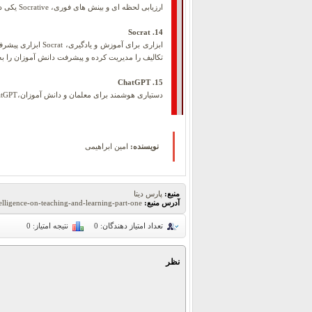
ارزیابی لحظه ای و بینش های فوری، Socrative یکی دیگر از ابزارهای آموزشی است که به معلمان امکان میدهد ارزیابی های تعاملی، آزمونها و فعالیتهای کلاسی را به صورت دیجیتالی مدیریت کنند.
14. Socrat
تکالیف را مدیریت کرده و پیشرفت دانش آموزان را به
15. ChatGPT
دستیاری هوشمند برای معلمان و دانش آموزان،ChatGPT چتبات هوش مصنوعی قدرتمندی است که میتواند به عنوان دستیار آموزشی همه کاره برای معلمان و دانش آموزان عمل کند.
نویسنده:
امین ابراهیمی
منبع:
پارس دیتا
آدرس منبع:
ntelligence-on-teaching-and-learning-part-one
تعداد امتیاز دهندگان:
0
نتیجه امتیاز:
0
نظر