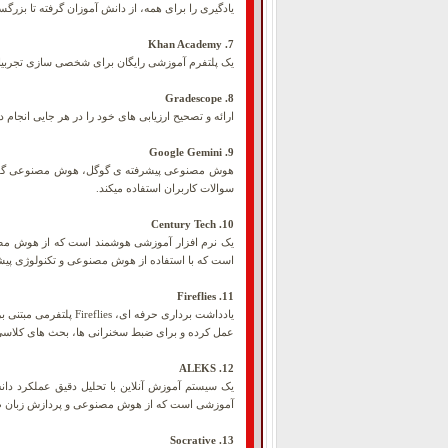
یادگیری را برای همه، از دانش آموزان گرفته تا بزرگسا
7. Khan Academy
یک پلتفرم آموزشی رایگان برای شخصی سازی تجربیات 
8. Gradescope
ارائه و تصحیح ارزیابی های خود را در هر جایی انجام دهید، Gradescope پلتفرم نوآوران هایی است که فرآیند ارزیابی و نمره دهی دانش آموزان را برای معلمان ساده تر و 
9. Google Gemini
هوش مصنوعی پیشرفته ی گوگل، هوش مصنوعی گوگل جی
سوالات کاربران استفاده میکند.
10. Century Tech
است که با استفاده از هوش مصنوعی و تکنولوژی پیشرف
11. Fireflies
عمل کرده و برای ضبط سخنرانی ها، بحث های کلاسی
12. ALEKS
یک سیستم آموزش آنلاین با تحلیل دقیق عملکرد دان
آموزشی است که از هوش مصنوعی و پردازش زبان طبیع
13. Socrative