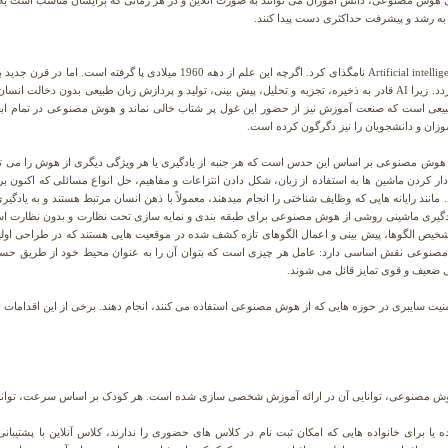
ای هوش مصنوعی، دانش آموزان می توانند به صورت آنلاین و در هر زمانی که برایشان مناسب است به آ
به رشد و پیشرفت حداکثری دست پیدا کنند.
قرن بیست و یکم را میتوان قرن هوش مصنوعی Artificial intelligence نامگذای کرد. اگرچ
مصنوعی به آن اضافه شدند تا اینگونه تحول آفرین گردد. زیرا AI قادر به ذخیره، تجزیه و تحلیل، پیش بینی، تولید و پردازش زب
ی است که صنعت آموزش نیز از حضور این غول پر شتاب خالی نماند و هوش مصنوعی در تمام ابعاد آن
وزان و دانشجویان را نیز دگرگون کرده است.
صنوعی در آموزش یا AIED ، مطالعه هوش مصنوعی بر اساس این حدس است که هر جنبه از یادگیری یا هر ویژگی دیگری از ه
ر کردن ماشین ها به استفاده از زبان، شکل دادن انتزاعات و مفاهیم، حل انواع مسائلی که اکنون ب
نند رایانه هایی که وظایف شناختی را انجام میدهند، معمولاً با ذهن انسان مرتبط هستند و به یادگ
ادگیری ماشینی روشی از هوش مصنوعی برای طبقه بندی و نمایه سازی تحت نظارت و بدون نظارت است
خیص الگوها، پیش بینی و اعمال الگوهای تازه کشف شده در موقعیت هایی هستند که در طراحی اولیه
صنوعی نقش اساسی دارد: عامل هر چیزی است که بتوان آن را به عنوان محیط خود از طریق حسگ
 ضعیف و قوی تمایز قائل می شوند.
 امنیت سایبری در حوزه هایی که از هوش مصنوعی استفاده می کنند، انجام دهند. برخی از این اقدامات عب
وش مصنوعی، توانایی آن در ارائه آموزش شخصی سازی شده است. هر کودک بر اساس سرعت، توانای
ه یا برای خانواده هایی که امکان ثبت نام در کلاس های حضوری را ندارند، کلاس آنلاین با پشت