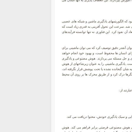
موزش بپردازند. این انعطاف پذیری به آنها امکان می
ه این علم از دهه 1960 میلادی پا گرفته است. اما در قرن جدید بود که الگوریتمهای یادگیری ماشین و شبکه های عصبی
ان طبیعی بدون دخالت انسان شد. سرعت این تحول آفرینی به قدری زیاد است که
 نفوذ کرد. این فناوری نه تنها توانسته فرآیندهای
وش را می توان آنقدر دقیق توصیف کرد که می توان ماشینی برای
رای انسان ها محفوظ است، و بهبود خود انجام خواهد
یری و حل مسئله می پردازند. هوش مصنوعی و یادگیری
. یادگیری ماشینی را به عنوان زیرشاخهای از هوش
 شان گنجانده نشده یا تحت پوشش قرار نگرفته اند،
رها درک کرد و از طریق محرک ها بر روی آن محیط
ارتند از:
ی و سبک یادگیری خودش، محتوا دریافت می کند.
یبانی هوش مصنوعی فرصتی برابر فراهم می کند. هوش