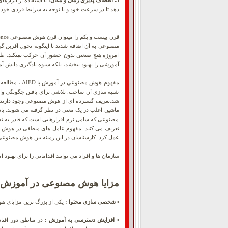
3. انعطاف پذیری زمان و مکان:
با استفاده از ابزاره
دهد تا در سرعت خود و با توجه به شرایط فردی خود 
امروزه هیچ صنعتی بدون حضور آن حرکت نمیکند. طبیع
آموزشی را بهبود ببخشد، بلکه شیوه یادگیری دانش آم
مفهوم هوش م
شبیه سازی آن ساخت. تلاشی برای یافتن چگونگی وادا
شد.تعریف گسترده ای از هوش مصنوعی وجود دارند. ما
ماشین اغلب در یک معنی در نظر گرفته می شوند. ی
مصنوعی که شامل نرم افزارهایی است که قادر به تش
تعریف می کنند. مفهوم عامل های منطقی در هوش م
عمل کرد. کارشناسان در این زمینه بین هوش مصنوعی
سازمان ها و افراد می توانند اقداماتی را برای بهبود
مزایا هوش مصنوعی در آموزش
• شخصی سازی محتوا :
یکی از بزرگ ترین مزایای ه
• افزایش دسترسی به آموزش :
در مناطق دور افتاد