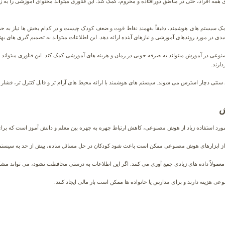
 افراد، حتی در مناطق دورافتاده و محروم، کمک کند. این فناوری میتواند محتوای آموزشی را به زبانها
ا کمک سیستم های هوشمند، دقیقاً بفهمند نقاط قوت و ضعف کودک چیست و در کدام بخش ها نیاز به
یدی در مورد روندهای آموزشی و نیازهای آینده ارائه دهد. این اطلاعات میتواند به تصمیم گیری های به
عی در آموزش میتواند به صرفه جویی در زمان و هزینه های آموزشی کمک کند. این فناوری میتواند به
دازند.
نتی دچار استرس می شوند. سیستم های هوشمند با ارائه محیط های آرام تر و قابل کنترل تر، فشار 
ش
مورد استفاده زیاد از هوش مصنوعی، کاهش ارتباط چهره به چهره بین معلم و دانش آموز است که ب
از ابزارهای هوش مصنوعی ممکن است باعث شود کودکان در حل مسائل ساده، بیش از حد به سیستم ها
اً داده های زیادی جمع آوری می کنند. اگر این اطلاعات به درستی محافظت نشود، می تواند مشک
 هزینه دارند و برای مدارس یا خانواده ها ممکن است بار مالی ایجاد کنند.