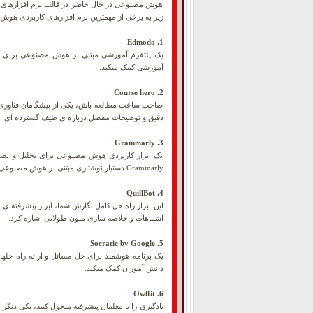
هوش مصنوعی در حال حاضر در قالب نرم افزارهای کارب
زیر به برخی از مهمترین نرم افزارهای کاربردی هوش
1. Edmodo
یک پلتفرم آموزشی مبتنی بر هوش مصنوعی برای به اش
آموزشی کمک میکند.
2. Course hero
صاحب ساعت مطالعه باش، یکی از پیشگامان فناوری آ
دقیق و توضیحات مفصل درباره ی طیف گسترده ای از
3. Grammarly
یک ابزار کاربردی هوش مصنوعی برای تحلیل و تصحیح
Grammarly دستیار نوشتاری مبتنی بر هوش مصنوعی است که به بهبود مهارتهای نوشتاری دانش آموزان و معلمان کمک میکند.
4. QuillBot
اشتباهات و خلاصه سازی متون طولانی اشاره کرد.
5. Socratic by Google
یک برنامه هوشمند برای حل مسائل و ارائه راه حله
دانش آموزان کمک میکند.
6. Owlfit