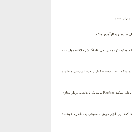
 آموزان است.
توا، ترجمه ی زبان ها، نگارش خلاقانه و پاسخ به
یک نرم افزار آموزشی هوشمند است که از هوش مصنوعی برای تحلیل داده های آموزشی و ارائه برنامه های شخصی سازی شده به دانش آموزان استفاده میکند. Century Tech یک پلتفرم آموزشی هوشمند
یادداشت برداری حرفه ای، Fireflies پلتفرمی مبتنی بر هوش مصنوعی است که مکالمات ضبط شده را به صورت خودکار رونویسی، خلاصه سازی و تجزیه و تحلیل میکند. Fireflies مانند یک یادداشت بردار مجازی
دا کنند. این ابزار هوش مصنوعی یک پلتفرم هوشمند