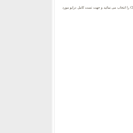
روش دوم: با کلیک راست بر روی درایو مورد نظر، در قسمت Properties در صفحه Tools و در کادر مشخص شده به نام Error checking دکمه Check Now را انتخاب می نمائید و جهت تست کامل درایو مورد