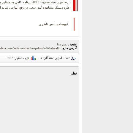
نرم افزار HDD Regenerator 
هارد دیسک مشاهده کند، سعی در رفع آنها می نماید ا
نویسنده:
امین ناظری
منبع:
پارس دیتا
آدرس منبع:
sdata.com/articles/check-up-hard-disk-health
تعداد امتیاز دهندگان:
3
نتیجه امتیاز:
3.67
نظر