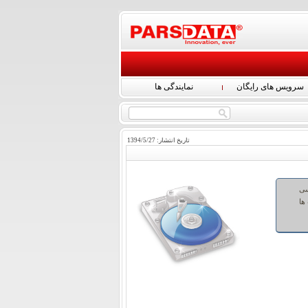
سرویس های رایگان
نمایندگی ها
تاریخ انتشار:
27
/
5
/
1394
سی
ها