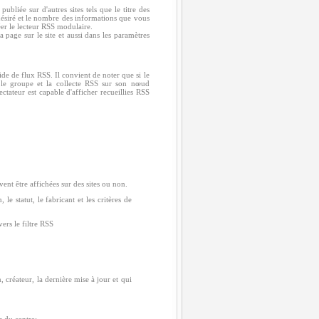
ubliée sur d'autres sites tels que le titre des
e désiré et le nombre des informations que vous
éer le lecteur RSS modulaire.
la page sur le site et aussi dans les paramètres
de de flux RSS. Il convient de noter que si le
r le groupe et la collecte RSS sur son nœud
ectateur est capable d'afficher recueillies RSS
vent être affichées sur des sites ou non.
le statut, le fabricant et les critères de
ers le filtre RSS
 créateur, la dernière mise à jour et qui