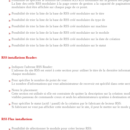
Possibilité de spécifier le nombre de création RSS RSS modulaire sur la gestion des page
La liste des créée RSS modulaire à la page centre de gestion a la capacité de paginati
modulaire doit être affichée sur chaque page de ce point.
Possibilité de trier la liste de la base de RSS créé modulaire sur le titre
Possibilité de trier la liste de la base de RSS créé modulaire du type de
Possibilité de trier la liste de la base de RSS créé modulaire sur machine
Possibilité de trier la liste de la base de RSS créé modulaire sur le module
Possibilité de trier la liste de la base de RSS créé modulaire sur la date de création
Possibilité de trier la liste de la base de RSS créé modulaire sur le statut
RSS installations Reader:
Indiquez l'adresse RSS Reader:
L'adresse du site RSS est entré à cette section pour utiliser le titre de la dernière inform
chaque modulaire.
Pour spécifier le nombre de point de vue:
Le nombre d'informations qui veut administrateur de recevoir est spécifié dans cette sect
Notez le placement:
Cette section est utilisée si elle est contrainte de quitter la description sur la création 
visibles panneau de commande creux et seuls les administrateurs système à destination et e
Pour spécifier le statut (actif / passif) de la création par le fabricant de lecteur RSS:
Si fabricant ne veut pas afficher cette modulaire sur le site, il peut le mettre sur le mode p
RSS Flux installations
Possibilité de sélectionner le module pour créer lecteur RSS: