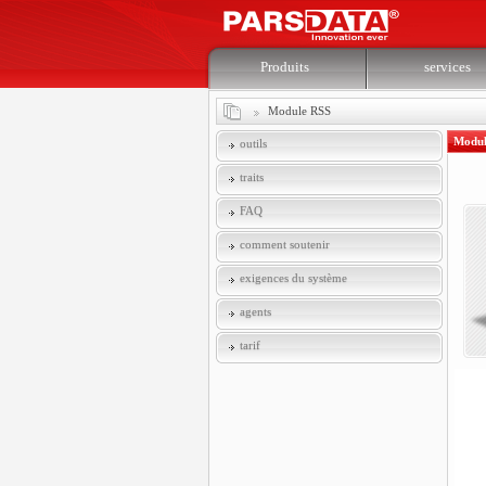
Produits
services
Module RSS
Modul
outils
traits
FAQ
comment soutenir
exigences du système
agents
tarif