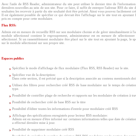
Avec l'aide de RSS Reader, administrateur du site peut utiliser le dernier titre de l'information p
dernières nouvelles au sein de son site. Pour ce faire, il suffit de entrepre l'adresse RSS du sit
souhaitez les recevoir à partir du site souhaité doit être précisé. Ainsi vous pouvez facilement cr
Il est également possible de spécifier ce qui devrait être l'affichage sur le site tout en ajoutant 
pris en compte pour cette modulaire.
Flux RSS:
Admin est en mesure de recueillir RSS sur son modulaire choisie et de gérer simultanément à l'ai
module sélectionné contient le regroupement, administrateur est en mesure de sélectionne
sélectionné. Si un rassemblement modulaire être placé sur le site tout en ajoutant la page, le sp
sur le module sélectionné sur son propre site.
Espaces publics
Spécifiez le mode d'affichage de flux modulaire (Flux RSS, RSS Reader) sur le site.
Spécifiez vue de la description:
Dans cette section, il est précisé que si la description associée au contenu mentionnés doi
Utilisez des filtres pour rechercher créé RSS de base modulaire sur le temps de création, 
type.
Possibilité de contrôler plage de recherche et rapports sur les modulaire de création à trav
Possibilité de rechercher créé de base RSS sur le titre
Possibilité d'éditer toutes les informations d'entrée pour modulaire créé RSS
Affichage des spécifications enregistrés pour lecteur RSS modulaire:
Admin est en mesure d'être informé sur certaines informations telles que date de création,
a effectué dernière mise à jour.
Possibilité de supprimer modulaire créé RSS