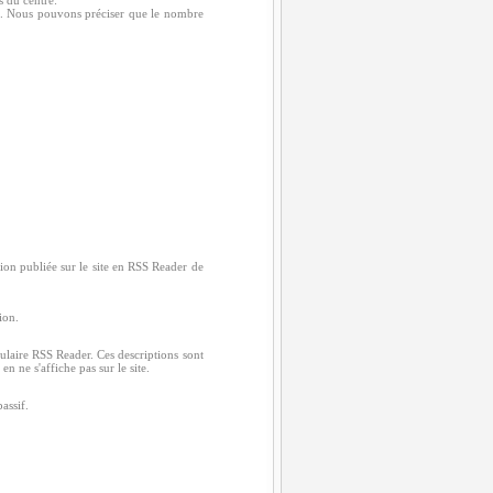
s du centre:
on. Nous pouvons préciser que le nombre
ation publiée sur le site en RSS Reader de
ion.
modulaire RSS Reader. Ces descriptions sont
n ne s'affiche pas sur le site.
assif.