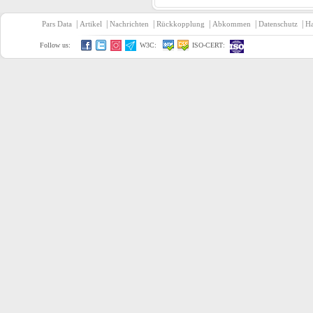
|
|
|
|
|
|
Pars Data
Artikel
Nachrichten
Rückkopplung
Abkommen
Datenschutz
Ha
Follow us:
W3C:
ISO-CERT: