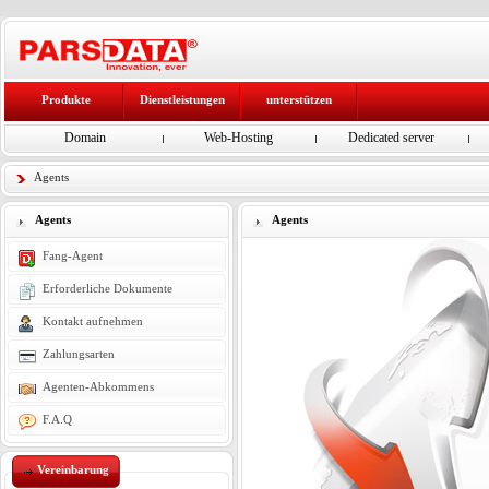
Produkte
Dienstleistungen
unterstützen
Domain
Web-Hosting
Dedicated server
Agents
Agents
Agents
Fang-Agent
Erforderliche Dokumente
Kontakt aufnehmen
Zahlungsarten
Agenten-Abkommens
F.A.Q
Vereinbarung