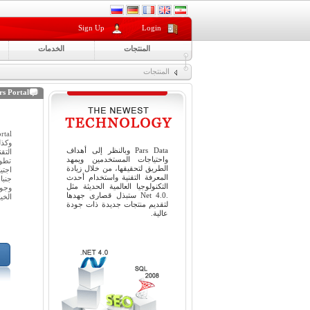
Sign Up
Login
المنتجات
الخدمات
المنتجات
rs Portal
وكذ
Pars Data وبالنظر إلى أهداف
واحتياجات المستخدمين ويمهد
تطوي
الطريق لتحقيقها، من خلال زيادة
اجتي
المعرفة التقنية واستخدام أحدث
جنبا
التكنولوجيا العالمية الحديثة مثل
وجو
.Net 4.0 ستبذل قصارى جهدها
الخي
لتقديم منتجات جديدة ذات جودة
عالية.